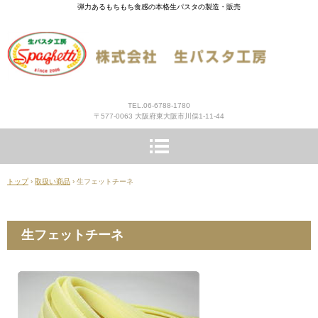
弾力あるもちもち食感の本格生パスタの製造・販売
TEL.06-6788-1780
〒577-0063 大阪府東大阪市川俣1-11-44
トップ
›
取扱い商品
›
生フェットチーネ
生フェットチーネ